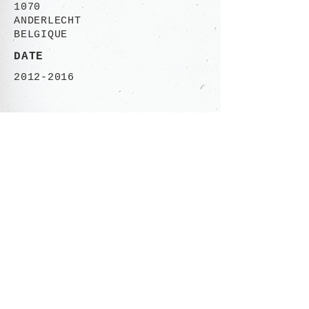
1070
ANDERLECHT
BELGIQUE
DATE
2012-2016
CONTACT
Rue des Ailes 113-115
1030 Bruxelles,
BELGIQUE
+32 (0)485 06.50.46